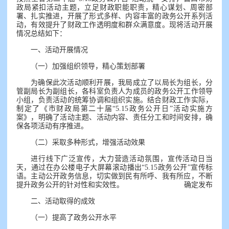
政局紧扣活动主题，立足财政职能职责，精心谋划、周密部
署、扎实推进，开展了形式多样、内容丰富的政务公开系列活
动，有效提升了财政工作透明度和群众满意度。现将活动开展
情况总结如下：
一、活动开展情况
（一）加强组织领导，精心策划部署
为确保此次活动顺利开展，我局成立了以局长为组长，分
管副局长为副组长，各科室负责人为成员的政务公开工作领导
小组，负责活动的统筹协调和组织实施。结合财政工作实际，
制定了《市财政局第二十届“5.15政务公开日”活动实施方
案》，明确了活动主题、活动内容、责任分工和时间安排，确
保各项活动有序推进。
（二）采取多种形式，增强活动效果
进行线下广泛宣传，大力营造活动氛围，宣传活动日当
天，通过在办公楼电子大屏幕滚动播出“5.15政务公开”宣传标
语。主动公开政务信息，切实做到民有所呼、我有所应，不断
提升政务公开的针对性和实效性。
确定发布
二、活动取得的成效
（一）提高了政务公开水平