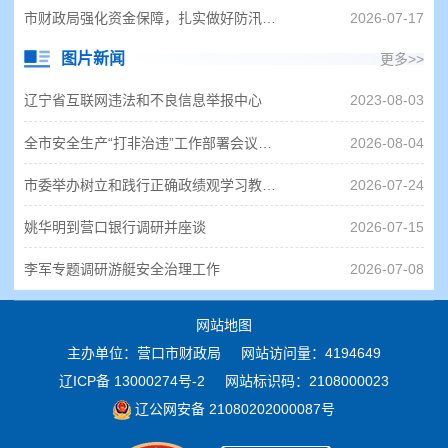
市财政局强化资金保障，扎实做好防汛抗旱前期准备工作
2026-07-17
图片新闻
更多>>
辽宁省互联网违法和不良信息举报中心
2023-08-03
全市安全生产“打非治违”工作部署会议暨市安委会三季度工作会议召开
2026-08-04
市委举办树立和践行正确政绩观学习教育第3期读书班暨市委理论学习中心组专题学习会
2026-07-24
姚华明到营口银行调研并座谈
2026-07-15
李军专题调研游艇安全治理工作
2026-07-08
网站地图
主办单位：营口市财政局
网站访问量：4194649
辽ICP备 13000274号-2
网站标识码：2108000023
辽公网安备 21080202000087号