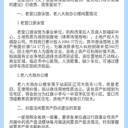
的建议》已收悉，现答复如下：
一、老营口游泳馆、老八大局办公楼闲置情况
1.老营口游泳馆
老营口游泳馆为事业单位，机构改革后人员调入到福彩中
心，土地性质为政府划拨地（体育场馆用地），土地产权人为
城投公司。市财政已累计投入1084.37万元，其中游泳馆地上资
产账面价值724.37万元，为解决原承包人纠纷财政补偿360万
元。因土地产权人为国有企业，且地上资产可利用价值不高，
拟由国有企业净地后选择合适项目运营。该位置地处万达核心
商业区域，临近市中心医院，人流密集，缺少车位，可通过建
设停车场实现经济效益。
2.老八大局办公楼
老八大局办公楼坐落于站前区辽河大街东12号，房屋老
旧，无使用价值，拟以商住用地性质出让。该处资产如规划为
住宅区，将会划分为红旗小学与一中双学区住宅小区。营口市
顶级教育资源学区住宅，房地产开发吸引力较大。
二、对盘活闲置资产四点建议的答复
一是按照全省统一部署，要求各单位通过行政事业性资产
月报中的资产盘活模块每月报送闲置资产盘活情况，时刻掌握
闲置资产盘活最新动态。