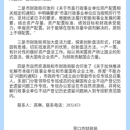
二是市财政局印发的《关于市直行政事业单位资产配置相
关规定的通知》中明确要求“市直行政事业单位应当按照厉行节
约、坚持过紧日子的要求，根据依法履行职能和事业发展的需
要，结合资产存量、资产配置标准、绩效目标和财政承受能
力，申报资产配置。对于能够在现有存量中调剂解决的，原则
上不得配置。”
三是市财政局将加大盘活力度，探索创新盘活形式，打破
固有思维，切实找准资产的优势，创新盘活方法，一产一策，
有针对性的做好资产盘活工作。拟以将闲置房产转让国企的形
式盘活，做大国有企业资产，为财政贡献国企力量。
四是市自然资源局和市财政局联合印发了《关于加快推进
化解市本级行政事业单位和市属国有企业土地、房屋“不能办
证”问题的通知》，市政府专门成立由分管副市长任专班总召集
人，多部门分管领导任专班成员的化解国有企业不动产登记历
史遗留问题工作专班，专班办公室设在市自然资源局，并将化
解行政事业单位不动产登记历史遗留问题纳入到专班职责范围
内。
联系人：高琳，联系电话：2832453
营口市财政局