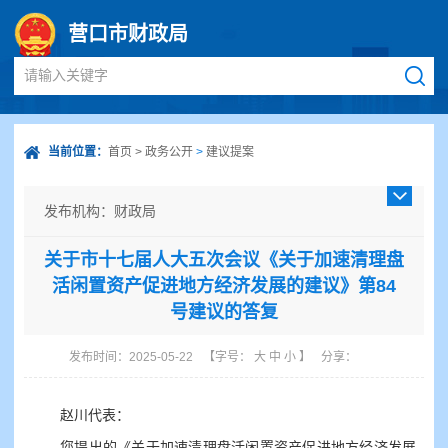
营口市财政局
请输入关键字
当前位置：
首页
>
政务公开
>
建议提案
发布机构：财政局
发布日期：2025-05-22
关于市十七届人大五次会议《关于加速清理盘
成文日期：
活闲置资产促进地方经济发展的建议》第84
发文字号：
号建议的答复
主题分类：财政、金融、审计
体裁分类：议案
发布时间：2025-05-22
【字号：
大
中
小
】
分享：
公开类型：主动公开
赵川代表：
您提出的《关于加速清理盘活闲置资产促进地方经济发展