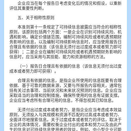
企业应当在每个报告日考虑变化后的情况和假设，以重新
评估其重要性判断。
五、关于相称性原则
本准则第十一条规定了可持续信息披露应当符合的相称性
原则，该原则包括两个方面：一是企业在识别可持续风险、机
遇和影响，确定价值链范围，编制可持续风险或者机遇预期财
务影响的信息，以及编制可持续影响信息时，应当使用报告日
合理且有依据的信息（该信息无须付出过度成本或者努力即可
获得）；二是企业在编制可持续风险或者机遇预期财务影响的
信息时，应当采用与其技能、能力和资源相称的方法。
（一）报告日合理且有依据的信息（该信息无须付出过度
成本或者努力即可获得）。
合理且有依据的信息，是指企业所使用的信息既要有合理
依据、基于可靠的数据来源，又要与所报告内容相关，通常包
括有关过去事项、当前状况和未来状况预测的信息。企业应当
采取适当的治理和控制措施，确保所使用的信息有证据支撑。
企业应当考虑所有合理可用的信息，不得忽视其已知信息。
无须付出过度成本或者努力，是指企业应当考虑成本效益
原则，无须投入与其规模和资源不匹配的过高成本或者努力、
全面详尽地搜索信息。关于过度成本或者努力的评估，取决于
企业的具体情况，需要权衡企业付出的成本和努力以及由此产
生的信息对可持续信息使用者的效益。例如，中小型企业可能