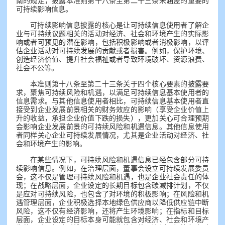
南的规定，披露本准则第十八条至第二十三条未涵盖的重要的
可持续影响信息。
可持续影响信息披露的核心是让可持续信息使用者了解企
业与可持续议题相关的活动对经济、社会和环境产生的实际影
响或者可预见的潜在影响，包括积极影响或者消极影响，以评
估企业活动对可持续发展的贡献或者损害。例如，保护环境、
创造经济价值、提升社会福祉或者导致环境破坏、资源浪费、
社会不公等。
本准则第十八条至第二十三条关于四个核心要素的披露要
求，聚焦可持续风险和机遇，以满足可持续信息基本使用者的
信息需求。与其他信息使用者相比，可持续信息基本使用者直
接受到企业发展前景相关的财务效应的影响（享受企业价值上
升的收益，承担企业价值下跌的损失），更加关心可合理预期
会影响企业发展前景的可持续风险和机遇信息。其他信息使用
者同样关心企业可持续发展情况，尤其是企业活动对经济、社
会和环境产生的影响。
在某些情况下，可持续风险和机遇信息已经包含部分可持
续影响信息。例如，在治理层面，董事会设立可持续发展委员
会，这不仅是管理可持续风险和机遇，也是企业社会责任的体
现；在战略层面，企业设定的长期目标包含碳减排计划，不仅
是应对可持续风险，也包含了对环境的积极影响；在风险和机
遇管理层面，企业积极选择本地绿色供应商以降低供应链中断
风险，这不仅有经济影响，还将产生环境影响；在指标和目标
层面，企业设定的目标本身可能就包含对经济、社会和环境产