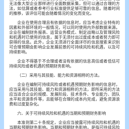
无法像大型企业那样进行全面数据采集，但可以通过合理的方
法，如估算或者参考行业标准提供足够可靠的信息。随着时间
的推移，该评估可能会随着情况的变化而变化。
企业在使用合理且有依据的信息时，应当考虑企业特有的
因素和外部环境的一般情况，可以同时使用内外部数据来源。
企业在编制财务报表、运营业务模式、制定战略以及管理风险
和机遇时已使用的信息，属于无须付出过度成本或者努力即可
获得的信息。此外，企业无须进行全面详尽的信息搜索来识别
可合理预期会影响企业发展前景的可持续风险和机遇，以及可
持续影响。
企业不得基于不合理或者没有依据的信息高估或者低估可
持续风险或者机遇的预期财务影响。
（二）采用与其技能、能力和资源相称的方法。
企业在编制可持续风险或者机遇预期财务影响的信息时，
应当采用与其技能、能力和资源相称的方法，即所采用的方法
应当适合企业的规模、发展阶段、技术条件、专业能力、团队
水平和资源条件等，且能够在合理的成本内完成，避免资源浪
费和过度复杂化。
六、关于可持续风险和机遇的当期和预期财务影响
本准则第二十条规定，企业应当披露可持续风险和机遇的
当期和预期财务影响。当期和预期财务影响，是指可持续风险