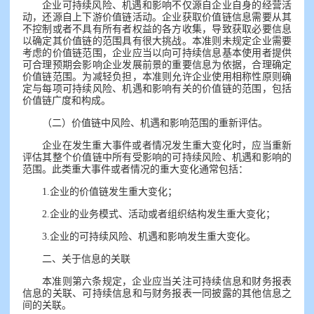
企业可持续风险、机遇和影响不仅源自企业自身的经营活
动，还源自上下游价值链活动。企业获取价值链信息需要从其
不控制或者不具有所有者权益的各方收集，导致获取必要信息
以确定其价值链的范围具有很大挑战。本准则未规定企业需要
考虑的价值链范围，企业应当以向可持续信息基本使用者提供
可合理预期会影响企业发展前景的重要信息为依据，合理确定
价值链范围。为减轻负担，本准则允许企业使用相称性原则确
定与每项可持续风险、机遇和影响有关的价值链的范围，包括
价值链广度和构成。
（二）价值链中风险、机遇和影响范围的重新评估。
企业在发生重大事件或者情况发生重大变化时，应当重新
评估其整个价值链中所有受影响的可持续风险、机遇和影响的
范围。此类重大事件或者情况的重大变化通常包括：
1.企业的价值链发生重大变化；
2.企业的业务模式、活动或者组织结构发生重大变化；
3.企业的可持续风险、机遇和影响发生重大变化。
二、关于信息的关联
本准则第六条规定，企业应当关注可持续信息和财务报表
信息的关联、可持续信息和与财务报表一同披露的其他信息之
间的关联。