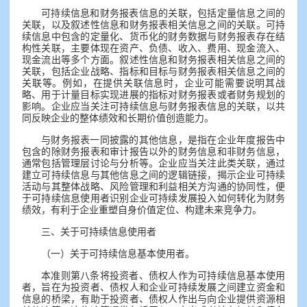
可持续信息和财务报表信息的关联，包括定量信息之间的
关联，以及叙述性信息和财务报表相关信息之间的关联。可持
续信息中包含的定量化、货币化的财务数据与财务报表存在结
构性关联，主要体现在资产、负债、收入、费用、现金流入、
现金流出等多个方面。叙述性信息和财务报表相关信息之间的
关联，包括企业战略、指标和目标与财务报表相关信息之间的
关联等。例如，在提供关联信息时，企业可能需要说明其战
略、用于计量目标实现进展的指标对财务报表或者财务规划的
影响。企业应当关注可持续信息与财务报表信息的关联，以共
同反映企业的整体绩效和长期价值创造能力。
与财务报表一同披露的其他信息，是指在企业年度报告中
包含的除财务报表和审计报告以外的财务信息和非财务信息，
通常包括管理层讨论与分析等。企业应当关注此类关联，通过
建立可持续信息与其他信息之间的逻辑链接，揭示企业可持续
活动与其整体战略、风险管理和利益相关方沟通的协同性，便
于可持续信息使用者识别企业可持续发展投入如何转化为财务
绩效，有利于企业重塑自身价值定位、构建未来竞争力。
三、关于可持续信息使用者
（一）关于可持续信息基本使用者。
本准则第八条将投资者、债权人作为可持续信息基本使用
者，旨在为投资者、债权人和企业可持续发展之间建立资金和
信息的桥梁，有助于投资者、债权人作出与向企业提供资源相