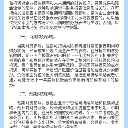
和机遇对企业报告期间和未来期间的财务状况、经营成果和现
金流量的影响。这种影响通常与财务报表信息形成关联。在可
持续发展报告中披露的当期和预期财务影响，按照企业会计准
则相关要求已在财务报表表内和附注列示或者披露的，可以通
过交叉索引的方式与企业当期的财务报表进行关联；否则，应
当视具体情况在可持续发展报告中披露。
（一）当期财务影响。
当期财务影响，是指可持续风险和机遇对当前报告期间的
财务状况、经营成果和现金流量产生的影响。在分析当期财务
影响时，企业应当披露识别出的对下一年度报告期间相关财务
报表的资产和负债账面价值存在重大调整风险的可持续风险和
机遇。资产账面价值的重大调整风险，是指因可持续风险或者
机遇，可能导致下一年度资产账面价值显著增加或者减少的情
形。负债账面价值的重大调整风险，是指因可持续风险或者机
遇，可能导致下一年度负债账面价值显著增加或者减少的情
形。
（二）预期财务影响。
预期财务影响，是指企业基于管理可持续风险和机遇的战
略，预计其财务状况、经营成果和现金流量在未来短期、中期
和长期内的变化。在分析预期财务影响时，企业应当考虑投资
和处置计划、实施战略所计划的资金来源等因素。投资和处置
计划包括资本性支出计划、重大收购和撤资、合营企业、业务
转型、创新、新业务领域和资产报废等。