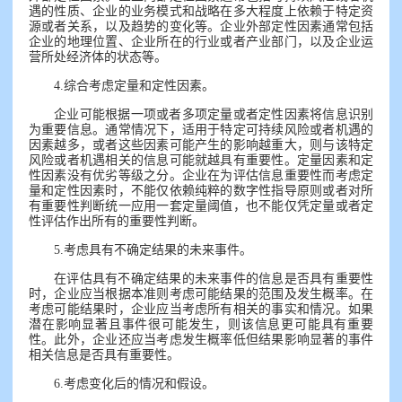
遇的性质、企业的业务模式和战略在多大程度上依赖于特定资
源或者关系，以及趋势的变化等。企业外部定性因素通常包括
企业的地理位置、企业所在的行业或者产业部门，以及企业运
营所处经济体的状态等。
4.综合考虑定量和定性因素。
企业可能根据一项或者多项定量或者定性因素将信息识别
为重要信息。通常情况下，适用于特定可持续风险或者机遇的
因素越多，或者这些因素可能产生的影响越重大，则与该特定
风险或者机遇相关的信息可能就越具有重要性。定量因素和定
性因素没有优劣等级之分。企业在为评估信息重要性而考虑定
量和定性因素时，不能仅依赖纯粹的数字性指导原则或者对所
有重要性判断统一应用一套定量阈值，也不能仅凭定量或者定
性评估作出所有的重要性判断。
5.考虑具有不确定结果的未来事件。
在评估具有不确定结果的未来事件的信息是否具有重要性
时，企业应当根据本准则考虑可能结果的范围及发生概率。在
考虑可能结果时，企业应当考虑所有相关的事实和情况。如果
潜在影响显著且事件很可能发生，则该信息更可能具有重要
性。此外，企业还应当考虑发生概率低但结果影响显著的事件
相关信息是否具有重要性。
6.考虑变化后的情况和假设。