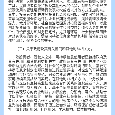
关的决策。这些决策通常包括买入、卖出或者持有权益和债务
工具，提供或者偿还贷款及其他形式的信贷，对影响企业经济
资源使用的管理层行动行使表决权或者以其他方式施加影响。
其中，投资者更加关注其投资的风险和回报，需要可持续信息
来帮助其更加全面地评估企业长期财务表现、风险管理及增长
潜力，尤其是环境、社会和治理因素对投资回报的影响，以此
判断投资价值，确保投资的安全性和收益性；债权人更加关注
企业的偿债能力和财务稳定性，尤其是环境、社会和治理风险
对财务状况的影响，需要可持续信息来帮助其判断偿债能力和
违约风险，保障债权的安全。
（二）关于政府及其有关部门和其他利益相关方。
除投资者、债权人之外，可持续信息使用者还包括政府及
其有关部门和其他利益相关方。政府及其有关部门关注企业经
营活动是否合法合规、对社会的贡献及对环境的影响，需要可
持续信息来制定宏观政策和进行宏观调控，对企业的可持续活
动进行市场监管与规范、对公共资源进行分配与引导，推动国
家可持续发展战略的实现。在其他利益相关方中，业务伙伴，
是指与企业有直接商业往来或者合作关系的组织或者个人，通
常以经济利益为核心目标，基于合同或者协议建立，旨在通过
合作实现双方的商业利益。如供应商、分销商、客户、战略合
作伙伴等。社会伙伴，是指与企业在社会责任、可持续发展或
者社区发展方面有合作关系的组织或者个人，通常不以经济利
益为核心目标，而是为了促进社会公益、环境保护或者社区福
祉。如非政府组织、社区组织、学术机构、媒体机构等。